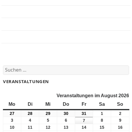
Jobbörse
Impressum
Beteiligung
Forum
Suchen
nach:
VERANSTALTUNGEN
Veranstaltungen im August 2026
Mo
Montag
Di
Dienstag
Mi
Mittwoch
Do
Donnerstag
Fr
Freitag
Sa
Samstag
So
Son
27
27
28
28
29
29
30
30
31
31
1
1
2
2
Juli
Juli
Juli
Juli
Juli
August
Augu
3
3
4
4
5
5
6
6
8
8
9
9
7
7
2026
2026
2026
2026
2026
2026
2026
August
August
August
August
August
Augu
August
10
10
11
11
12
12
13
13
14
14
15
15
16
16