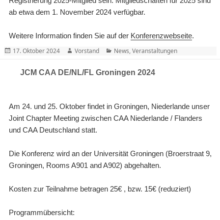
Registrierung 2025-Mitglied sein. Mitgliedschaften für 2025 sind
ab etwa dem 1. November 2024 verfügbar.
Weitere Information finden Sie auf der
Konferenzwebseite
.
Posted
Author
Categories
17. Oktober 2024
Vorstand
News
,
Veranstaltungen
on
JCM CAA DE/NL/FL Groningen 2024
Am 24. und 25. Oktober findet in Groningen, Niederlande unser
Joint Chapter Meeting zwischen CAA Niederlande / Flanders
und CAA Deutschland statt.
Die Konferenz wird an der Universität Groningen (Broerstraat 9,
Groningen, Rooms A901 and A902) abgehalten.
Kosten zur Teilnahme betragen 25€ , bzw. 15€ (reduziert)
Programmübersicht: