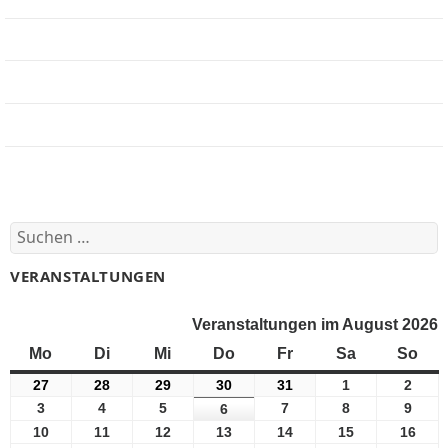
Jobbörse
Impressum
Beteiligung
Forum
Suchen
nach:
VERANSTALTUNGEN
Veranstaltungen im August 2026
Mo
Montag
Di
Dienstag
Mi
Mittwoch
Do
Donnerstag
Fr
Freitag
Sa
Samstag
So
Son
27
27
28
28
29
29
30
30
31
31
1
1
2
2
Juli
Juli
Juli
Juli
Juli
August
Augu
3
3
4
4
5
5
7
7
8
8
9
9
6
6
2026
2026
2026
2026
2026
2026
2026
August
August
August
August
August
Augu
August
10
10
11
11
12
12
13
13
14
14
15
15
16
16