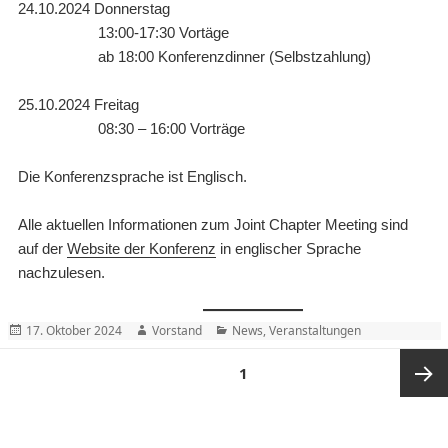
24.10.2024 Donnerstag
13:00-17:30 Vortäge
ab 18:00 Konferenzdinner (Selbstzahlung)
25.10.2024 Freitag
08:30 – 16:00 Vorträge
Die Konferenzsprache ist Englisch.
Alle aktuellen Informationen zum Joint Chapter Meeting sind
auf der
Website der Konferenz
in englischer Sprache
nachzulesen.
Posted
Author
Categories
17. Oktober 2024
Vorstand
News
,
Veranstaltungen
on
Seitennummerierung
PAGE
1
der
Beiträge
Next