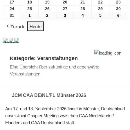
2026
2026
2026
2026
2026
2026
2026
August
August
August
August
August
August
Aug
17
17
18
18
19
19
20
20
21
21
22
22
23
23
2026
2026
2026
2026
2026
2026
2026
August
August
August
August
August
August
Aug
24
24
25
25
26
26
27
27
28
28
29
29
30
30
2026
2026
2026
2026
2026
2026
2026
August
August
August
August
August
August
Aug
31
31
1
1
2
2
3
3
4
4
5
5
6
6
2026
2026
2026
2026
2026
2026
2026
August
September
September
September
September
September
Sept
Zurück
Heute
2026
2026
2026
2026
2026
2026
2026
Kategorie:
Veranstaltungen
Eine Übersicht über zukünftige und gegenwärte
Veranstaltungen
JCM CAA DE/NL/FL Münster 2026
Am 17. und 18. September 2026 findet in Münster, Deutschland
unser Joint Chapter Meeting zwischen CAA Niederlande /
Flanders und CAA Deutschland statt.