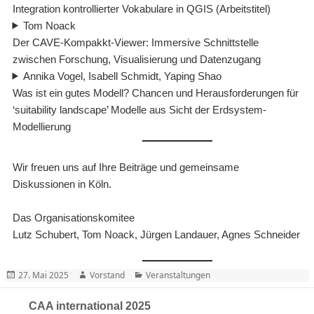
Integration kontrollierter Vokabulare in QGIS (Arbeitstitel)
Tom Noack
Der CAVE-Kompakkt-Viewer: Immersive Schnittstelle
zwischen Forschung, Visualisierung und Datenzugang
Annika Vogel, Isabell Schmidt, Yaping Shao
Was ist ein gutes Modell? Chancen und Herausforderungen für
‘suitability landscape’ Modelle aus Sicht der Erdsystem-
Modellierung
Wir freuen uns auf Ihre Beiträge und gemeinsame
Diskussionen in Köln.
Das Organisationskomitee
Lutz Schubert, Tom Noack, Jürgen Landauer, Agnes Schneider
Posted
Author
Categories
27. Mai 2025
Vorstand
Veranstaltungen
on
CAA international 2025