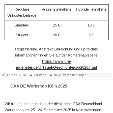
Reguläre
Präsenzteilnahme
Hybride Teilnahme
Unkostenbeiträge
Standard
25 €
10 €
Student
20 €
5 €
Registrierung, Abstrakt Einreichung und up-to-date
Informationen finden Sie auf der Konferenzwebsite:
https://www.uni-
muenster.de/UrFruehGeschichte/caa2026.html
Posted
Author
Categories
17. April 2026
Vorstand
News
,
Veranstaltungen
on
CAA DE Workshop Köln 2025
Wir freuen uns sehr, dass der diesjährige CAA Deutschland-
Workshop vom 25.–26. September 2025 in Köln stattfinden