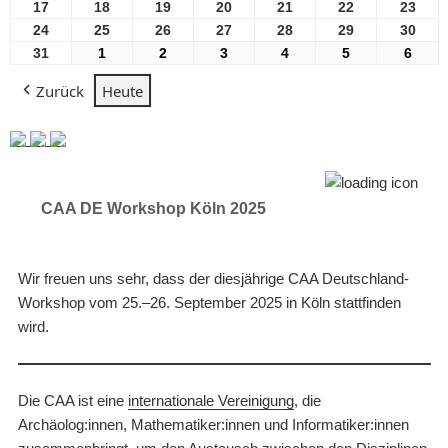
2026
2026
2026
2026
2026
2026
2026
August
August
August
August
August
August
Aug
17
17
18
18
19
19
20
20
21
21
22
22
23
23
2026
2026
2026
2026
2026
2026
2026
August
August
August
August
August
August
Aug
24
24
25
25
26
26
27
27
28
28
29
29
30
30
2026
2026
2026
2026
2026
2026
2026
August
August
August
August
August
August
Aug
31
31
1
1
2
2
3
3
4
4
5
5
6
6
2026
2026
2026
2026
2026
2026
2026
August
September
September
September
September
September
Sept
Zurück
Heute
2026
2026
2026
2026
2026
2026
2026
CAA DE Workshop Köln 2025
Wir freuen uns sehr, dass der diesjährige CAA Deutschland-
Workshop vom 25.–26. September 2025 in Köln stattfinden
wird.
Die CAA ist eine
internationale Vereinigung
, die
Archäolog:innen, Mathematiker:innen und Informatiker:innen