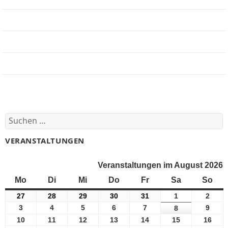
Jobbörse
Impressum
Beteiligung
Forum
Suchen
nach:
VERANSTALTUNGEN
Veranstaltungen im August 2026
Mo
Montag
Di
Dienstag
Mi
Mittwoch
Do
Donnerstag
Fr
Freitag
Sa
Samstag
So
Son
27
27
28
28
29
29
30
30
31
31
1
1
2
2
Juli
Juli
Juli
Juli
Juli
August
Augu
3
3
4
4
5
5
6
6
7
7
9
9
8
8
2026
2026
2026
2026
2026
2026
2026
August
August
August
August
August
Augu
August
10
10
11
11
12
12
13
13
14
14
15
15
16
16