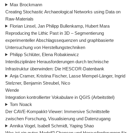
Max Brockmann
Creating Stochastic Archaeological Networks using Data on
Raw-Materials
Florian Linsel, Jan Philipp Bullenkamp, Hubert Mara
Reproducing the Lithic Past in 3D – Segmentierung
experimenteller Abschlagssequenzen und graphbasierte
Untersuchung von Herstellungstechniken
Philipp Schlüter, Elena Robakiewicz
Interdisziplinäre Herausforderungen durch technische
Infrastruktur überwinden: Die HESCOR-Datenbank
Anja Cramer, Kristina Fischer, Lasse Mempel-Länger, Ingrid
Stelzner, Benjamin Streubel, Nico
Wende
Integration kontrollierter Vokabulare in QGIS (Arbeitstitel)
Tom Noack
Der CAVE-Kompakkt-Viewer: Immersive Schnittstelle
zwischen Forschung, Visualisierung und Datenzugang
Annika Vogel, Isabell Schmidt, Yaping Shao
Was ist ein gutes Modell? Chancen und Herausforderungen für