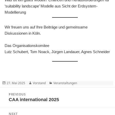
‘suitability landscape’ Modelle aus Sicht der Erdsystem-
Modellierung
Wir freuen uns auf Ihre Beiträge und gemeinsame
Diskussionen in Köln.
Das Organisationskomitee
Lutz Schubert, Tom Noack, Jürgen Landauer, Agnes Schneider
Posted
Author
Categories
27. Mai 2025
Vorstand
Veranstaltungen
on
Beitragsnavigation
PREVIOUS
CAA international 2025
Previous
post:
NEXT