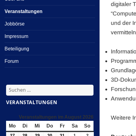
digitaler
Veranstaltungen
“Computer
und der I
Jobbörse
vermittel
Impressum
Beteiligung
Informat
Programm
Forum
Grundlag
3D-Dokum
Suchen
Forschu
nach:
Anwendun
VERANSTALTUNGEN
Weitere I
Veranstaltungen im August 2026
Mo
Montag
Di
Dienstag
Mi
Mittwoch
Do
Donnerstag
Fr
Freitag
Sa
Samstag
So
Sonntag
27
27
28
28
29
29
30
30
31
31
1
1
2
2