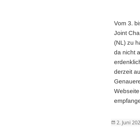
Vom 3. bi
Joint Cha
(NL) zu h
da nicht 
erdenkli
derzeit a
Genauere 
Webseite 
empfangen
Posted
2. Juni 20
on