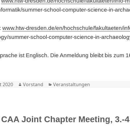
:
www.htw-dresden.de/hochschule/fakultaeten/info-m
nformatik/summer-school-computer-science-in-archa
:
www.htw-dresden.de/en/hochschule/fakultaeten/in
ogy/summer-school-computer-science-in-archaeolog
prache ist Englisch. Die Anmeldung bleibt bis zum 16
Author
Categories
t 2020
Vorstand
Veranstaltungen
CAA Joint Chapter Meeting, 3.-4