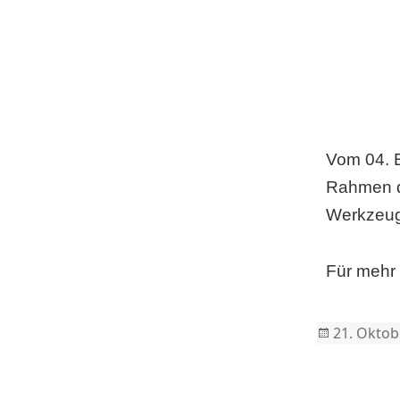
Vom 04. B
Rahmen d
Werkzeuge
Für mehr 
Posted
21. Oktob
on