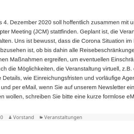
s 4. Dezember 2020 soll hoffentlich zusammen mit 
pter Meeting (JCM) stattfinden. Geplant ist, die Vera
alten. Uns ist bewusst, dass die Corona Situation 
abzusehen ist, ob bis dahin alle Reisebeschränkung
chen Maßnahmen ergreifen, um eventuellen Einschr
uch die Möglichkeiten, die Veranstaltung virtuell, z.B
Details, wie Einreichungsfristen und vorläufige Ag
und per eMail, wenn Sie auf unserem Newsletter eing
 wollen, schreiben Sie bitte eine kurze formlose eM
Author
Categories
20
Vorstand
Veranstaltungen