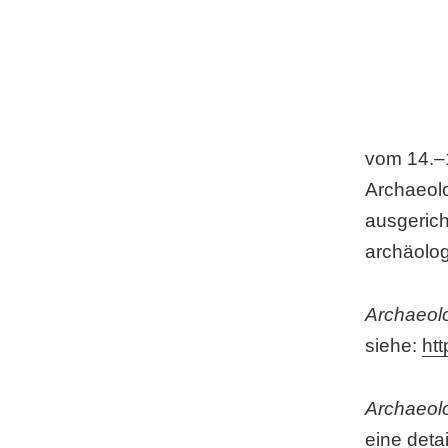
vom 14.–1
Archaeolo
ausgericht
archäolo
Archaeolo
siehe:
ht
Archaeolo
eine deta