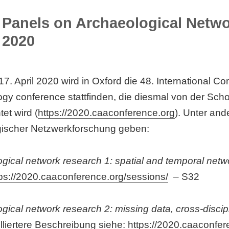
Panels on Archaeological Netw
2020
7. April 2020 wird in Oxford die 48. International C
gy conference stattfinden, die diesmal von der Scho
et wird (
https://2020.caaconference.org
). Unter an
gischer Netzwerkforschung geben:
gical network research 1: spatial and temporal netw
tps://2020.caaconference.org/sessions/
– S32
gical network research 2: missing data, cross-discip
illiertere Beschreibung siehe:
https://2020.caaconfer