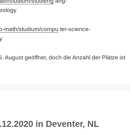
ath/studium/studieng
ang-
eology
fo-math/studium/compu
ter-science-
y
. August geöffnet, doch die Anzahl der Plätze ist
.12.2020 in Deventer, NL