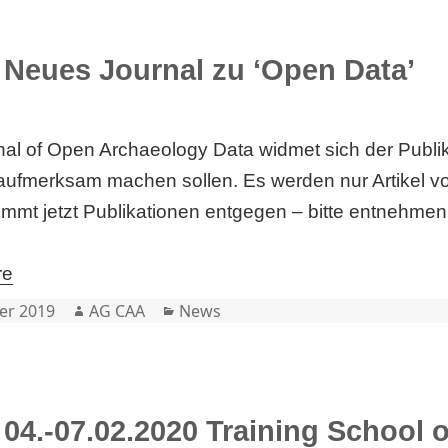
Neues Journal zu ‘Open Data’
al of Open Archaeology Data widmet sich der Publika
ufmerksam machen sollen. Es werden nur Artikel von
immt jetzt Publikationen entgegen – bitte entnehmen
re
Author
Categories
er 2019
AG CAA
News
04.-07.02.2020 Training School o