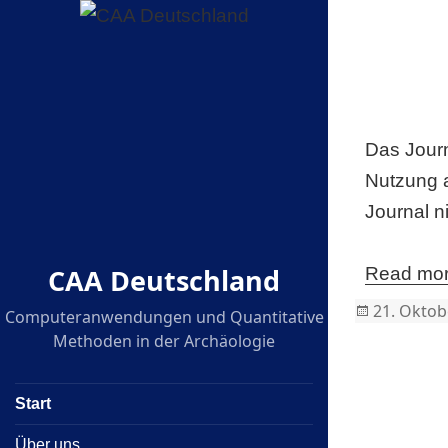
Das Journ
Nutzung a
Journal n
CAA Deutschland
Read mo
Posted
21. Oktob
Computeranwendungen und Quantitative
on
Methoden in der Archäologie
Start
Über uns