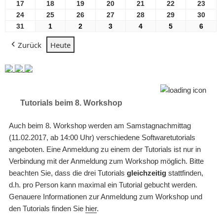
2026
2026
2026
2026
2026
2026
2026
August
August
August
August
August
August
Aug
17
17
18
18
19
19
20
20
21
21
22
22
23
23
2026
2026
2026
2026
2026
2026
2026
August
August
August
August
August
August
Aug
24
24
25
25
26
26
27
27
28
28
29
29
30
30
2026
2026
2026
2026
2026
2026
2026
August
August
August
August
August
August
Aug
31
31
1
1
2
2
3
3
4
4
5
5
6
6
2026
2026
2026
2026
2026
2026
2026
August
September
September
September
September
September
Sept
Zurück
Heute
2026
2026
2026
2026
2026
2026
2026
Tutorials beim 8. Workshop
Auch beim 8. Workshop werden am Samstagnachmittag
(11.02.2017, ab 14:00 Uhr) verschiedene Softwaretutorials
angeboten. Eine Anmeldung zu einem der Tutorials ist nur in
Verbindung mit der Anmeldung zum Workshop möglich. Bitte
beachten Sie, dass die drei Tutorials
gleichzeitig
stattfinden,
d.h. pro Person kann maximal ein Tutorial gebucht werden.
Genauere Informationen zur Anmeldung zum Workshop und
den Tutorials finden Sie
hier
.