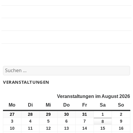
Jobbörse
Impressum
Beteiligung
Forum
Suchen
nach:
VERANSTALTUNGEN
Veranstaltungen im August 2026
Mo
Montag
Di
Dienstag
Mi
Mittwoch
Do
Donnerstag
Fr
Freitag
Sa
Samstag
So
Son
27
27
28
28
29
29
30
30
31
31
1
1
2
2
Juli
Juli
Juli
Juli
Juli
August
Augu
3
3
4
4
5
5
6
6
7
7
9
9
8
8
2026
2026
2026
2026
2026
2026
2026
August
August
August
August
August
Augu
August
10
10
11
11
12
12
13
13
14
14
15
15
16
16