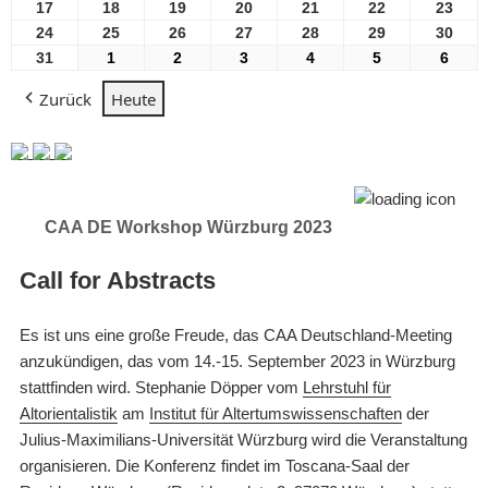
2026
2026
2026
2026
2026
2026
2026
August
August
August
August
August
August
Aug
17
17
18
18
19
19
20
20
21
21
22
22
23
23
2026
2026
2026
2026
2026
2026
2026
August
August
August
August
August
August
Aug
24
24
25
25
26
26
27
27
28
28
29
29
30
30
2026
2026
2026
2026
2026
2026
2026
August
August
August
August
August
August
Aug
31
31
1
1
2
2
3
3
4
4
5
5
6
6
2026
2026
2026
2026
2026
2026
2026
August
September
September
September
September
September
Sept
Zurück
Heute
2026
2026
2026
2026
2026
2026
2026
CAA DE Workshop Würzburg 2023
Call for Abstracts
Es ist uns eine große Freude, das CAA Deutschland-Meeting
anzukündigen, das vom 14.-15. September 2023 in Würzburg
stattfinden wird. Stephanie Döpper vom
Lehrstuhl für
Altorientalistik
am
Institut für Altertumswissenschaften
der
Julius-Maximilians-Universität Würzburg wird die Veranstaltung
organisieren. Die Konferenz findet im Toscana-Saal der