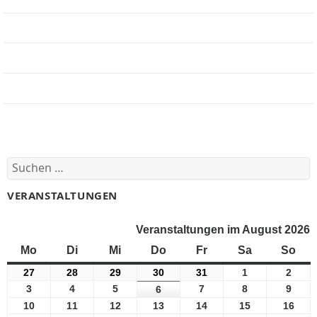
Jobbörse
Impressum
Beteiligung
Forum
Suchen
nach:
VERANSTALTUNGEN
Veranstaltungen im August 2026
Mo
Montag
Di
Dienstag
Mi
Mittwoch
Do
Donnerstag
Fr
Freitag
Sa
Samstag
So
Son
27
27
28
28
29
29
30
30
31
31
1
1
2
2
Juli
Juli
Juli
Juli
Juli
August
Augu
3
3
4
4
5
5
7
7
8
8
9
9
6
6
2026
2026
2026
2026
2026
2026
2026
August
August
August
August
August
Augu
August
10
10
11
11
12
12
13
13
14
14
15
15
16
16