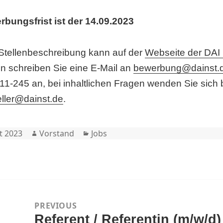
rbungsfrist ist der 14.09.2023
 Stellenbeschreibung kann auf der
Webseite der DAI 
n schreiben Sie eine E-Mail an
bewerbung@dainst.
1-245 an, bei inhaltlichen Fragen wenden Sie sich bi
keller@dainst.de
.
Author
Categories
t 2023
Vorstand
Jobs
eitragsnavigation
PREVIOUS
Referent / Referentin (m/w/d)
Previous