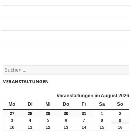
Jobbörse
Impressum
Beteiligung
Forum
Suchen
nach:
VERANSTALTUNGEN
Veranstaltungen im August 2026
Mo
Montag
Di
Dienstag
Mi
Mittwoch
Do
Donnerstag
Fr
Freitag
Sa
Samstag
So
Son
27
27
28
28
29
29
30
30
31
31
1
1
2
2
Juli
Juli
Juli
Juli
Juli
August
Augu
3
3
4
4
5
5
6
6
7
7
8
8
9
9
2026
2026
2026
2026
2026
2026
2026
August
August
August
August
August
August
Augu
10
10
11
11
12
12
13
13
14
14
15
15
16
16