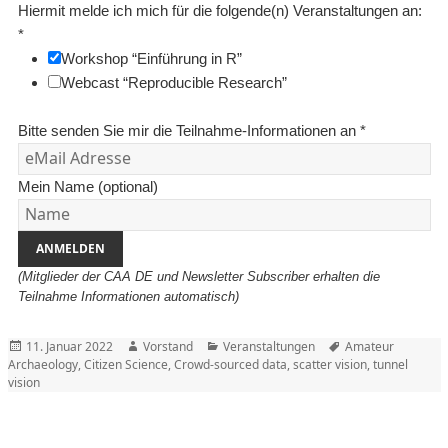
Hiermit melde ich mich für die folgende(n) Veranstaltungen an:
*
Workshop “Einführung in R”
Webcast “Reproducible Research”
Bitte senden Sie mir die Teilnahme-Informationen an
*
Mein Name (optional)
ANMELDEN
(Mitglieder der CAA DE und Newsletter Subscriber erhalten die
Teilnahme Informationen automatisch)
Posted
Author
Categories
Tags
11. Januar 2022
Vorstand
Veranstaltungen
Amateur
on
Archaeology
,
Citizen Science
,
Crowd-sourced data
,
scatter vision
,
tunnel
vision