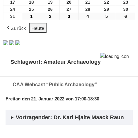
2026
2026
2026
2026
2026
2026
2026
August
August
August
August
August
August
Aug
17
17
18
18
19
19
20
20
21
21
22
22
23
23
2026
2026
2026
2026
2026
2026
2026
August
August
August
August
August
August
Aug
24
24
25
25
26
26
27
27
28
28
29
29
30
30
2026
2026
2026
2026
2026
2026
2026
August
August
August
August
August
August
Aug
31
31
1
1
2
2
3
3
4
4
5
5
6
6
2026
2026
2026
2026
2026
2026
2026
August
September
September
September
September
September
Sept
Zurück
Heute
2026
2026
2026
2026
2026
2026
2026
Schlagwort:
Amateur Archaeology
CAA Webcast “Public Archaeology”
Freitag den 21. Januar 2022 von 17:00-18:30
Vortragender: Dr. Karl Hjalte Maack Raun