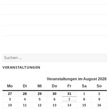
Jobbörse
Impressum
Beteiligung
Forum
Suchen
nach:
VERANSTALTUNGEN
Veranstaltungen im August 2026
Mo
Montag
Di
Dienstag
Mi
Mittwoch
Do
Donnerstag
Fr
Freitag
Sa
Samstag
So
Son
27
27
28
28
29
29
30
30
31
31
1
1
2
2
Juli
Juli
Juli
Juli
Juli
August
Augu
3
3
4
4
5
5
6
6
8
8
9
9
7
7
2026
2026
2026
2026
2026
2026
2026
August
August
August
August
August
Augu
August
10
10
11
11
12
12
13
13
14
14
15
15
16
16