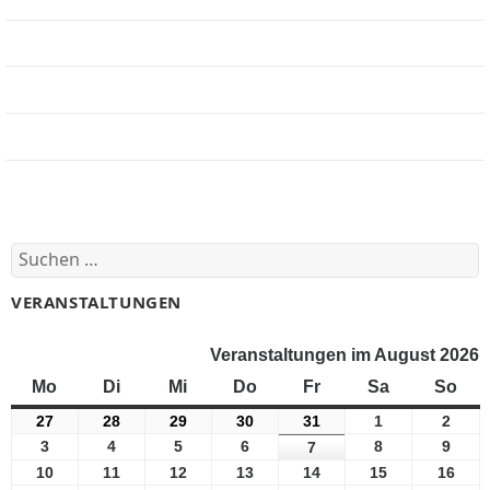
Jobbörse
Impressum
Beteiligung
Forum
Suchen
nach:
VERANSTALTUNGEN
Veranstaltungen im August 2026
Mo
Montag
Di
Dienstag
Mi
Mittwoch
Do
Donnerstag
Fr
Freitag
Sa
Samstag
So
Son
27
27
28
28
29
29
30
30
31
31
1
1
2
2
Juli
Juli
Juli
Juli
Juli
August
Augu
3
3
4
4
5
5
6
6
8
8
9
9
7
7
2026
2026
2026
2026
2026
2026
2026
August
August
August
August
August
Augu
August
10
10
11
11
12
12
13
13
14
14
15
15
16
16