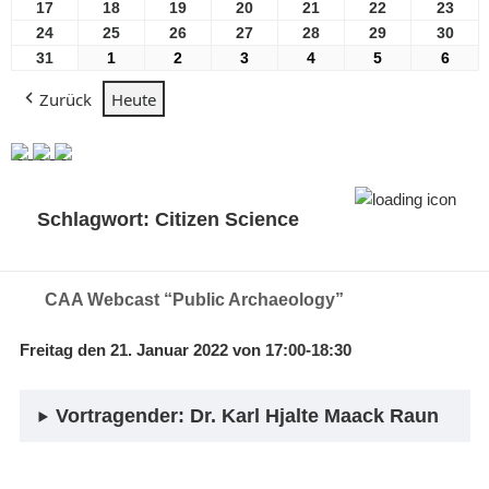
2026
2026
2026
2026
2026
2026
2026
August
August
August
August
August
August
Aug
17
17
18
18
19
19
20
20
21
21
22
22
23
23
2026
2026
2026
2026
2026
2026
2026
August
August
August
August
August
August
Aug
24
24
25
25
26
26
27
27
28
28
29
29
30
30
2026
2026
2026
2026
2026
2026
2026
August
August
August
August
August
August
Aug
31
31
1
1
2
2
3
3
4
4
5
5
6
6
2026
2026
2026
2026
2026
2026
2026
August
September
September
September
September
September
Sept
Zurück
Heute
2026
2026
2026
2026
2026
2026
2026
Schlagwort:
Citizen Science
CAA Webcast “Public Archaeology”
Freitag den 21. Januar 2022 von 17:00-18:30
Vortragender: Dr. Karl Hjalte Maack Raun