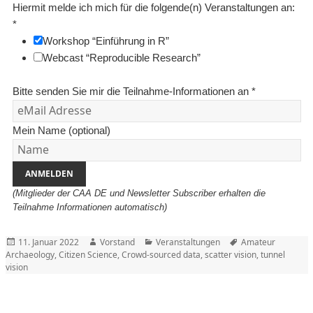
Hiermit melde ich mich für die folgende(n) Veranstaltungen an:
*
Workshop “Einführung in R”
Webcast “Reproducible Research”
Bitte senden Sie mir die Teilnahme-Informationen an
*
Mein Name (optional)
ANMELDEN
(Mitglieder der CAA DE und Newsletter Subscriber erhalten die
Teilnahme Informationen automatisch)
Posted
Author
Categories
Tags
11. Januar 2022
Vorstand
Veranstaltungen
Amateur
on
Archaeology
,
Citizen Science
,
Crowd-sourced data
,
scatter vision
,
tunnel
vision